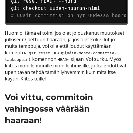
git reset HEAD~ --hard

# uusin committisi on nyt uudessa haarass
Huomio: tämä ei toimi jos olet jo puskenut muutokset
julkiseen/jaettuun haaraan, ja jos olet kokeillut jo
muita temppuja, voi olla että joudut käyttämään
komentoa
git reset HEAD@{näin-monta-committia-
komennon
sijaan. Voi surku. Myös,
taaksepäin}
HEAD~
kiitos monille monille monille ihmisille, jotka ehdottivat
upen tavan tehdä tämän lyhyemmin kuin mitä itse
käytin. Kiitos teille!
Voi vittu, commitoin
vahingossa väärään
haaraan!