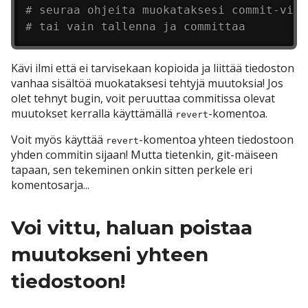
# seuraa ohjeita muokataksesi commit-vies
# tai vain tallenna ja committaa
Kävi ilmi että ei tarvisekaan kopioida ja liittää tiedoston
vanhaa sisältöä muokataksesi tehtyjä muutoksia! Jos
olet tehnyt bugin, voit peruuttaa commitissa olevat
muutokset kerralla käyttämällä
-komentoa.
revert
Voit myös käyttää
-komentoa yhteen tiedostoon
revert
yhden commitin sijaan! Mutta tietenkin, git-mäiseen
tapaan, sen tekeminen onkin sitten perkele eri
komentosarja...
Voi vittu, haluan poistaa
muutokseni yhteen
tiedostoon!