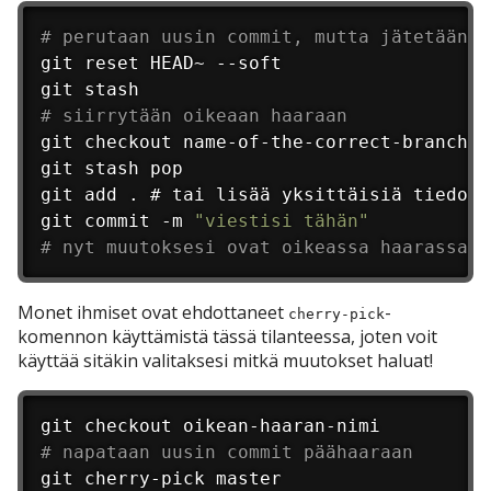
# perutaan uusin commit, mutta jätetään m
git reset HEAD~ --soft

# siirrytään oikeaan haaraan
git checkout name-of-the-correct-branch

git stash pop

git add . # tai lisää yksittäisiä tiedosto
git commit -m 
"viestisi tähän"
# nyt muutoksesi ovat oikeassa haarassa
Monet ihmiset ovat ehdottaneet
-
cherry-pick
komennon käyttämistä tässä tilanteessa, joten voit
käyttää sitäkin valitaksesi mitkä muutokset haluat!
# napataan uusin commit päähaaraan