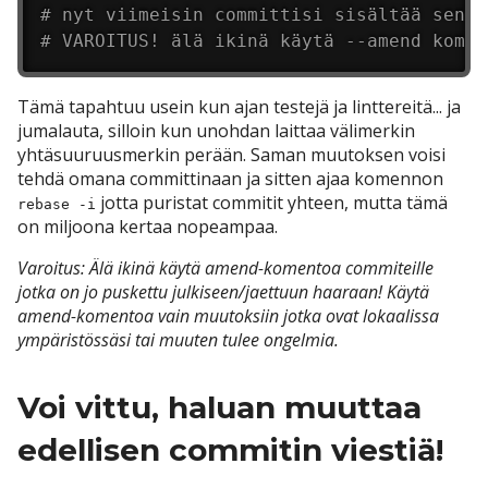
# nyt viimeisin committisi sisältää sen m
# VAROITUS! älä ikinä käytä --amend komen
Tämä tapahtuu usein kun ajan testejä ja linttereitä... ja
jumalauta, silloin kun unohdan laittaa välimerkin
yhtäsuuruusmerkin perään. Saman muutoksen voisi
tehdä omana committinaan ja sitten ajaa komennon
jotta puristat commitit yhteen, mutta tämä
rebase -i
on miljoona kertaa nopeampaa.
Varoitus: Älä ikinä käytä amend-komentoa commiteille
jotka on jo puskettu julkiseen/jaettuun haaraan! Käytä
amend-komentoa vain muutoksiin jotka ovat lokaalissa
ympäristössäsi tai muuten tulee ongelmia.
Voi vittu, haluan muuttaa
edellisen commitin viestiä!