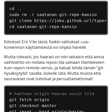
cd ..

sudo rm -r saatanan-git-repo-kansio

git clone https://joku.github.url/typerä-
cd saatanan-git-repo-kansio
Kiitokset Eric V:lle tästä. Kaikki valitukset
-
sudo
komennon käyttämisestä voi ohjata hänelle.
Mutta oikeasti, jos haarasi on niin sekaisin että ainoa
vaihtoehto on nollata reposi tila samaan tilanteeseen
kuin repon remote-versio, ja haluat tehdä tämän "git-
hyväksytyllä" tavalla, kokeile tätä. Mutta muista että
seuraukset ovat tuhoisat ja peruuttamattomat!
# haetaan origin-haaran uusin tila
git fetch origin

git checkout master
