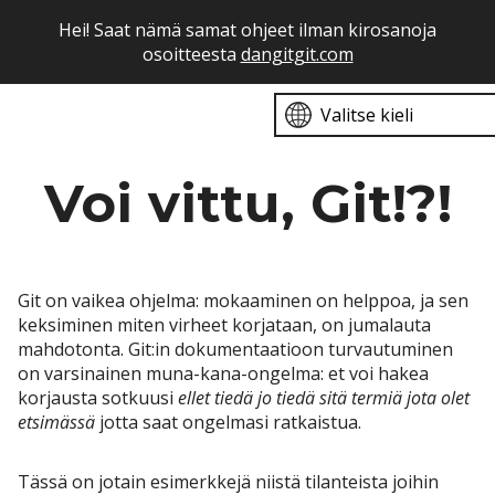
Hei! Saat nämä samat ohjeet ilman kirosanoja
osoitteesta
dangitgit.com
Valitse kieli
Voi vittu, Git!?!
Git on vaikea ohjelma: mokaaminen on helppoa, ja sen
keksiminen miten virheet korjataan, on jumalauta
mahdotonta. Git:in dokumentaatioon turvautuminen
on varsinainen muna-kana-ongelma: et voi hakea
korjausta sotkuusi
ellet tiedä jo tiedä sitä termiä jota olet
etsimässä
jotta saat ongelmasi ratkaistua.
Tässä on jotain esimerkkejä niistä tilanteista joihin