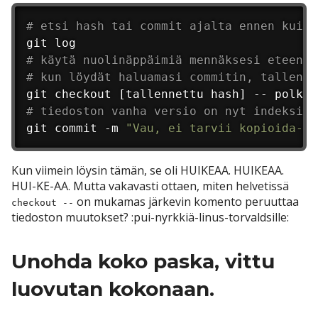
# etsi hash tai commit ajalta ennen kuin 
# käytä nuolinäppäimiä mennäksesi eteen- 
# kun löydät haluamasi commitin, tallenna
# tiedoston vanha versio on nyt indeksiss
git commit -m 
"Vau, ei tarvii kopioida-ja
Kun viimein löysin tämän, se oli HUIKEAA. HUIKEAA.
HUI-KE-AA. Mutta vakavasti ottaen, miten helvetissä
on mukamas järkevin komento peruuttaa
checkout --
tiedoston muutokset? :pui-nyrkkiä-linus-torvaldsille:
Unohda koko paska, vittu
luovutan kokonaan.