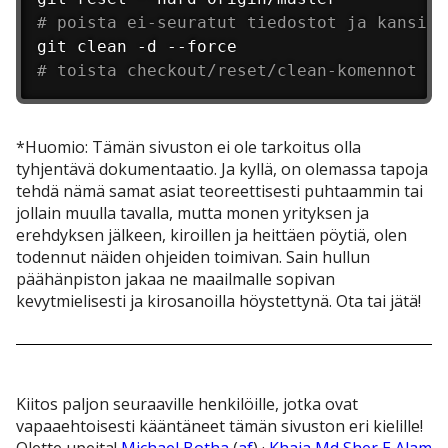
# poista ei-seuratut tiedostot ja kansiot
# toista checkout/reset/clean-komennot jo
*Huomio: Tämän sivuston ei ole tarkoitus olla
tyhjentävä dokumentaatio. Ja kyllä, on olemassa tapoja
tehdä nämä samat asiat teoreettisesti puhtaammin tai
jollain muulla tavalla, mutta monen yrityksen ja
erehdyksen jälkeen, kiroillen ja heittäen pöytiä, olen
todennut näiden ohjeiden toimivan. Sain hullun
päähänpiston jakaa ne maailmalle sopivan
kevytmielisesti ja kirosanoilla höystettynä. Ota tai jätä!
Kiitos paljon seuraaville henkilöille, jotka ovat
vapaaehtoisesti kääntäneet tämän sivuston eri kielille!
Olette upeita!
Michael Botha
(
af
) ·
Khaja Md Sher E Alam