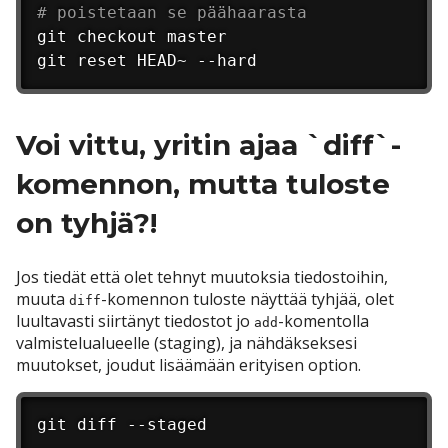
# poistetaan se päähaarasta
git checkout master

git reset HEAD~ --hard
Voi vittu, yritin ajaa `diff`-
komennon, mutta tuloste
on tyhjä?!
Jos tiedät että olet tehnyt muutoksia tiedostoihin,
muuta
-komennon tuloste näyttää tyhjää, olet
diff
luultavasti siirtänyt tiedostot jo
-komentolla
add
valmistelualueelle (staging), ja nähdäkseksesi
muutokset, joudut lisäämään erityisen option.
git diff --staged