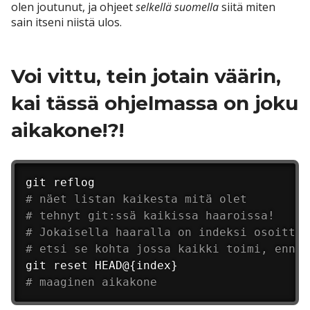
olen joutunut, ja ohjeet
selkellä suomella
siitä miten
sain itseni niistä ulos.
Voi vittu, tein jotain väärin,
kai tässä ohjelmassa on joku
aikakone!?!
# näet listan kaikesta mitä olet
# tehnyt git:ssä kaikissa haaroissa!
# Jokaisella haaralla on indeksi osoittee
# etsi se kohta jossa kaikki toimi, ennen
# maaginen aikakone