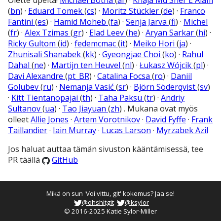
(
bn
) ·
Eduard Tomek
(
cs
) ·
Moritz Stückler
(
de
) ·
Franco
Fantini
(
es
) ·
Hamid Moheb
(
fa
) ·
Senja Jarva
(
fi
) ·
Michel
(
fr
) ·
Alex Tzimas
(
gr
) ·
Elad Leev
(
he
) ·
Aryan Sarkar
(
hi
) ·
Ricky Gultom
(
id
) ·
fedemcmac
(
it
) ·
Meiko Hori
(
ja
) ·
Zhunisali Shanabek
(
kk
) ·
Gyeongjae Choi
(
ko
) ·
Rahul
Dahal
(
ne
) ·
Martijn ten Heuvel
(
nl
) ·
Łukasz Wójcik
(
pl
) ·
Davi Alexandre
(
pt_BR
) ·
Catalina Focsa
(
ro
) ·
Daniil
Golubev
(
ru
) ·
Nemanja Vasić
(
sr
) ·
Björn Söderqvist
(
sv
)
·
Kitt Tientanopajai
(
th
) ·
Taha Paksu
(
tr
) ·
Andriy
Sultanov
(
ua
) ·
Tao Jiayuan
(
zh
) . Mukana ovat myös
olleet
Allie Jones
·
Artem Vorotnikov
·
David Fyffe
·
Frank
Taillandier
·
Iain Murray
·
Lucas Larson
·
Myrzabek Azil
Jos haluat auttaa tämän sivuston kääntämisessä, tee
PR täällä
GitHub
Mikä on sun 'Voi vittu, git' kokemus? Jaa se!
@ohshitgit
@ksylor
© 2016-2025 Katie Sylor-Miller