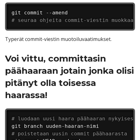
# seuraa ohjeita commit-viestin muokkaami
Typerät commit-viestin muotoiluvaatimukset.
Voi vittu, committasin
päähaaraan jotain jonka olisi
pitänyt olla toisessa
haarassa!
# luodaan uusi haara päähaaran nykyisestä
# poistetaan uusin commit päähaarasta