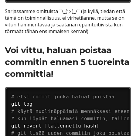
Sarjassamme omituista ¯\_(ツ)_/¯ (ja kyllä, tiedän että
tämä on toiminnallisuus, ei virhetilanne, mutta se on
vitun hämmentävää ja saatanan epäintuitiivista kun
törmäät tähän ensimmäisen kerran!)
Voi vittu, haluan poistaa
commitin ennen 5 tuoreinta
committia!
# etsi commit jonka haluat poistaa
# käytä nuolinäppäimiä mennäksesi eteen- 
# kun löydät haluamasi commitin, tallenna
# git lisää uuden commitin joka poistaa k