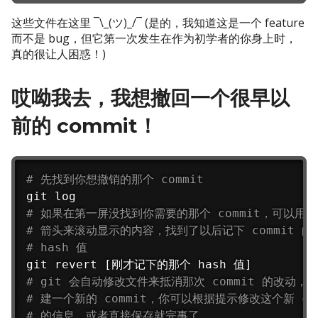
这些文件在这里 ¯\_(ツ)_/¯ (是的，我知道这是一个 feature
而不是 bug，但它第一次发生在作为初学者的你身上时，
真的很让人困惑！)
哎呦我去，我想撤回一个很早以
前的 commit！
# 先找到你想撤销的那个 commit
# 如果在第一屏没找到你需要的那个 commit，可以用
# 箭头来滚动显示的内容，找到了以后记下 commit 的
# hash 值
# git 会自动修改文件来抵消那次 commit 的改动，
# 建一个新的 commit，你可以根据提示修改这个新 com
# 的信息，或者直接保存就完事了