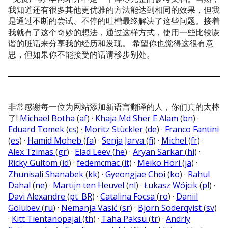
我知道还有很多其他更优雅的方法能达到相同的效果，但我
是通过不断的尝试、不停的吐槽最终解决了这些问题。接着
我就有了这个奇妙的想法，通过这样方式，使用一些比较诙
谐的脏话来分享我的经历和发现。 希望你也觉得这很有意
思，但如果你不能接受的话请移步别处。
非常感谢每一位为网站添加新语言翻译的人，你们真的太棒
了!
Michael Botha
(
af
) ·
Khaja Md Sher E Alam
(
bn
) ·
Eduard Tomek
(
cs
) ·
Moritz Stückler
(
de
) ·
Franco Fantini
(
es
) ·
Hamid Moheb
(
fa
) ·
Senja Jarva
(
fi
) ·
Michel
(
fr
) ·
Alex Tzimas
(
gr
) ·
Elad Leev
(
he
) ·
Aryan Sarkar
(
hi
) ·
Ricky Gultom
(
id
) ·
fedemcmac
(
it
) ·
Meiko Hori
(
ja
) ·
Zhunisali Shanabek
(
kk
) ·
Gyeongjae Choi
(
ko
) ·
Rahul
Dahal
(
ne
) ·
Martijn ten Heuvel
(
nl
) ·
Łukasz Wójcik
(
pl
) ·
Davi Alexandre
(
pt_BR
) ·
Catalina Focsa
(
ro
) ·
Daniil
Golubev
(
ru
) ·
Nemanja Vasić
(
sr
) ·
Björn Söderqvist
(
sv
)
·
Kitt Tientanopajai
(
th
) ·
Taha Paksu
(
tr
) ·
Andriy